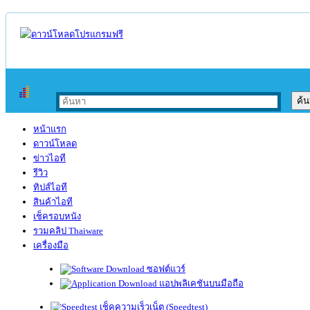
หน้าแรก
ดาวน์โหลด
ข่าวไอที
รีวิว
ทิปส์ไอที
สินค้าไอที
เช็ครอบหนัง
รวมคลิป Thaiware
เครื่องมือ
ซอฟต์แวร์
แอปพลิเคชันบนมือถือ
เช็คความเร็วเน็ต (Speedtest)