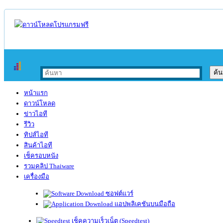
หน้าแรก
ดาวน์โหลด
ข่าวไอที
รีวิว
ทิปส์ไอที
สินค้าไอที
เช็ครอบหนัง
รวมคลิป Thaiware
เครื่องมือ
ซอฟต์แวร์
แอปพลิเคชันบนมือถือ
เช็คความเร็วเน็ต (Speedtest)