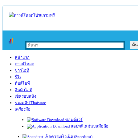
หน้าแรก
ดาวน์โหลด
ข่าวไอที
รีวิว
ทิปส์ไอที
สินค้าไอที
เช็ครอบหนัง
รวมคลิป Thaiware
เครื่องมือ
ซอฟต์แวร์
แอปพลิเคชันบนมือถือ
เช็คความเร็วเน็ต (Speedtest)