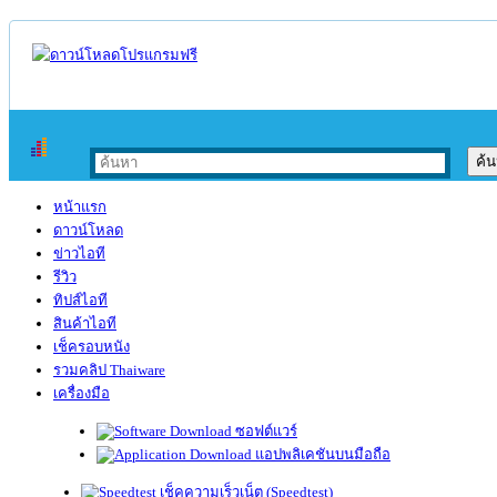
หน้าแรก
ดาวน์โหลด
ข่าวไอที
รีวิว
ทิปส์ไอที
สินค้าไอที
เช็ครอบหนัง
รวมคลิป Thaiware
เครื่องมือ
ซอฟต์แวร์
แอปพลิเคชันบนมือถือ
เช็คความเร็วเน็ต (Speedtest)