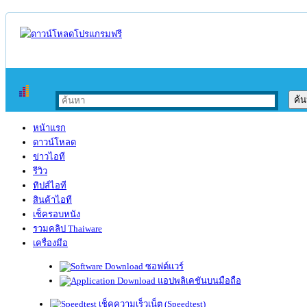
หน้าแรก
ดาวน์โหลด
ข่าวไอที
รีวิว
ทิปส์ไอที
สินค้าไอที
เช็ครอบหนัง
รวมคลิป Thaiware
เครื่องมือ
ซอฟต์แวร์
แอปพลิเคชันบนมือถือ
เช็คความเร็วเน็ต (Speedtest)