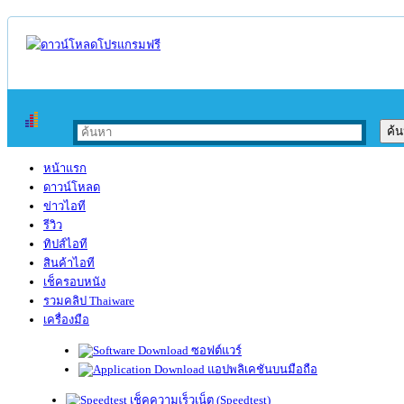
หน้าแรก
ดาวน์โหลด
ข่าวไอที
รีวิว
ทิปส์ไอที
สินค้าไอที
เช็ครอบหนัง
รวมคลิป Thaiware
เครื่องมือ
ซอฟต์แวร์
แอปพลิเคชันบนมือถือ
เช็คความเร็วเน็ต (Speedtest)