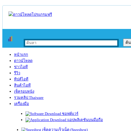
หน้าแรก
ดาวน์โหลด
ข่าวไอที
รีวิว
ทิปส์ไอที
สินค้าไอที
เช็ครอบหนัง
รวมคลิป Thaiware
เครื่องมือ
ซอฟต์แวร์
แอปพลิเคชันบนมือถือ
เช็คความเร็วเน็ต (Speedtest)