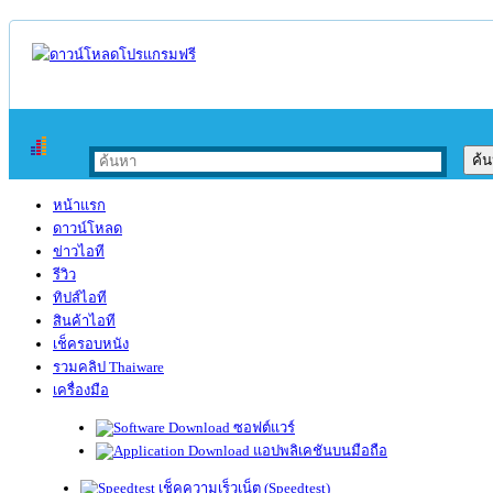
หน้าแรก
ดาวน์โหลด
ข่าวไอที
รีวิว
ทิปส์ไอที
สินค้าไอที
เช็ครอบหนัง
รวมคลิป Thaiware
เครื่องมือ
ซอฟต์แวร์
แอปพลิเคชันบนมือถือ
เช็คความเร็วเน็ต (Speedtest)