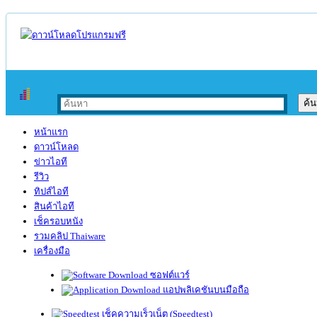
หน้าแรก
ดาวน์โหลด
ข่าวไอที
รีวิว
ทิปส์ไอที
สินค้าไอที
เช็ครอบหนัง
รวมคลิป Thaiware
เครื่องมือ
ซอฟต์แวร์
แอปพลิเคชันบนมือถือ
เช็คความเร็วเน็ต (Speedtest)