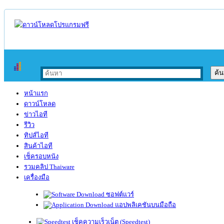
หน้าแรก
ดาวน์โหลด
ข่าวไอที
รีวิว
ทิปส์ไอที
สินค้าไอที
เช็ครอบหนัง
รวมคลิป Thaiware
เครื่องมือ
ซอฟต์แวร์
แอปพลิเคชันบนมือถือ
เช็คความเร็วเน็ต (Speedtest)