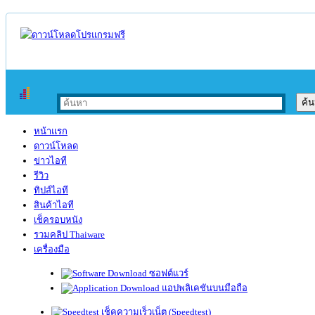
หน้าแรก
ดาวน์โหลด
ข่าวไอที
รีวิว
ทิปส์ไอที
สินค้าไอที
เช็ครอบหนัง
รวมคลิป Thaiware
เครื่องมือ
ซอฟต์แวร์
แอปพลิเคชันบนมือถือ
เช็คความเร็วเน็ต (Speedtest)