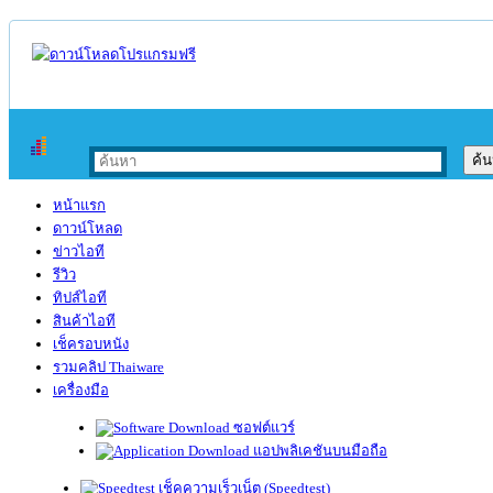
หน้าแรก
ดาวน์โหลด
ข่าวไอที
รีวิว
ทิปส์ไอที
สินค้าไอที
เช็ครอบหนัง
รวมคลิป Thaiware
เครื่องมือ
ซอฟต์แวร์
แอปพลิเคชันบนมือถือ
เช็คความเร็วเน็ต (Speedtest)