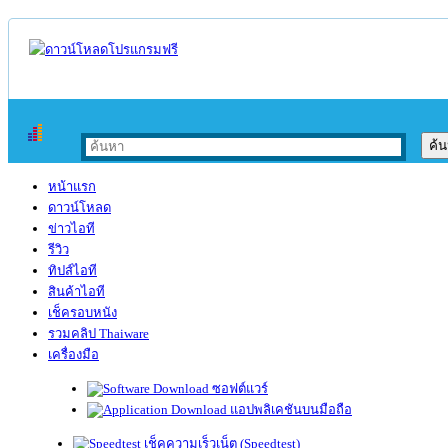
หน้าแรก
ดาวน์โหลด
ข่าวไอที
รีวิว
ทิปส์ไอที
สินค้าไอที
เช็ครอบหนัง
รวมคลิป Thaiware
เครื่องมือ
ซอฟต์แวร์
แอปพลิเคชันบนมือถือ
เช็คความเร็วเน็ต (Speedtest)