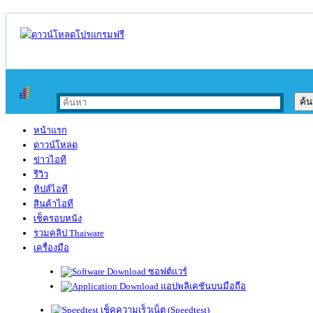
หน้าแรก
ดาวน์โหลด
ข่าวไอที
รีวิว
ทิปส์ไอที
สินค้าไอที
เช็ครอบหนัง
รวมคลิป Thaiware
เครื่องมือ
ซอฟต์แวร์
แอปพลิเคชันบนมือถือ
เช็คความเร็วเน็ต (Speedtest)