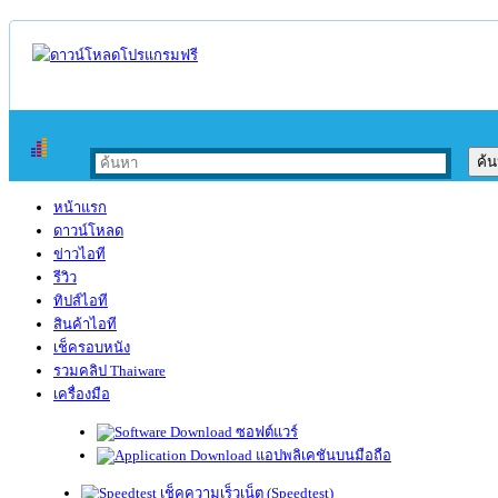
หน้าแรก
ดาวน์โหลด
ข่าวไอที
รีวิว
ทิปส์ไอที
สินค้าไอที
เช็ครอบหนัง
รวมคลิป Thaiware
เครื่องมือ
ซอฟต์แวร์
แอปพลิเคชันบนมือถือ
เช็คความเร็วเน็ต (Speedtest)