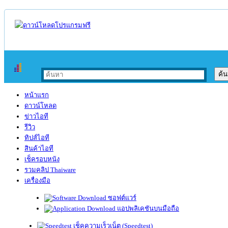
หน้าแรก
ดาวน์โหลด
ข่าวไอที
รีวิว
ทิปส์ไอที
สินค้าไอที
เช็ครอบหนัง
รวมคลิป Thaiware
เครื่องมือ
ซอฟต์แวร์
แอปพลิเคชันบนมือถือ
เช็คความเร็วเน็ต (Speedtest)