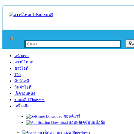
หน้าแรก
ดาวน์โหลด
ข่าวไอที
รีวิว
ทิปส์ไอที
สินค้าไอที
เช็ครอบหนัง
รวมคลิป Thaiware
เครื่องมือ
ซอฟต์แวร์
แอปพลิเคชันบนมือถือ
เช็คความเร็วเน็ต (Speedtest)