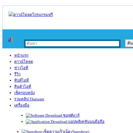
หน้าแรก
ดาวน์โหลด
ข่าวไอที
รีวิว
ทิปส์ไอที
สินค้าไอที
เช็ครอบหนัง
รวมคลิป Thaiware
เครื่องมือ
ซอฟต์แวร์
แอปพลิเคชันบนมือถือ
เช็คความเร็วเน็ต (Speedtest)