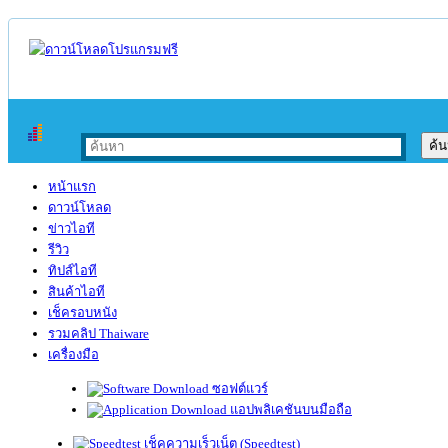
หน้าแรก
ดาวน์โหลด
ข่าวไอที
รีวิว
ทิปส์ไอที
สินค้าไอที
เช็ครอบหนัง
รวมคลิป Thaiware
เครื่องมือ
ซอฟต์แวร์
แอปพลิเคชันบนมือถือ
เช็คความเร็วเน็ต (Speedtest)