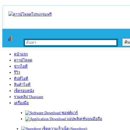
หน้าแรก
ดาวน์โหลด
ข่าวไอที
รีวิว
ทิปส์ไอที
สินค้าไอที
เช็ครอบหนัง
รวมคลิป Thaiware
เครื่องมือ
ซอฟต์แวร์
แอปพลิเคชันบนมือถือ
เช็คความเร็วเน็ต (Speedtest)