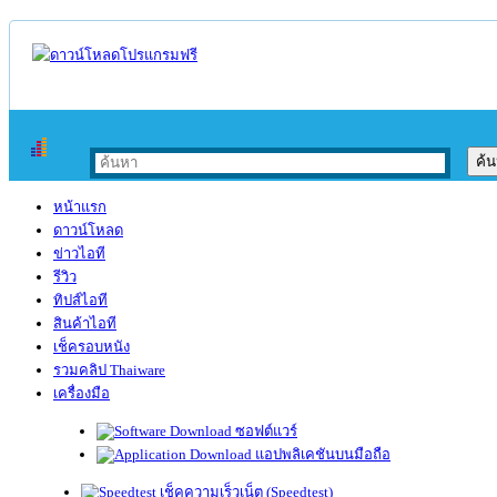
หน้าแรก
ดาวน์โหลด
ข่าวไอที
รีวิว
ทิปส์ไอที
สินค้าไอที
เช็ครอบหนัง
รวมคลิป Thaiware
เครื่องมือ
ซอฟต์แวร์
แอปพลิเคชันบนมือถือ
เช็คความเร็วเน็ต (Speedtest)