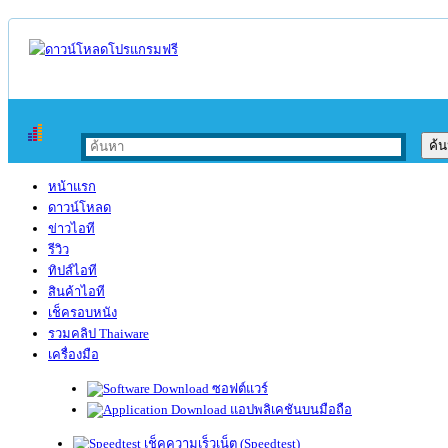
หน้าแรก
ดาวน์โหลด
ข่าวไอที
รีวิว
ทิปส์ไอที
สินค้าไอที
เช็ครอบหนัง
รวมคลิป Thaiware
เครื่องมือ
ซอฟต์แวร์
แอปพลิเคชันบนมือถือ
เช็คความเร็วเน็ต (Speedtest)