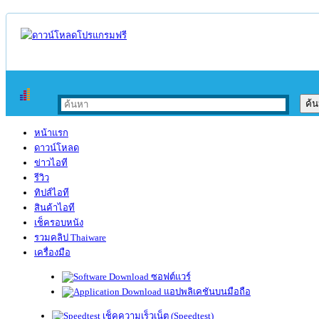
หน้าแรก
ดาวน์โหลด
ข่าวไอที
รีวิว
ทิปส์ไอที
สินค้าไอที
เช็ครอบหนัง
รวมคลิป Thaiware
เครื่องมือ
ซอฟต์แวร์
แอปพลิเคชันบนมือถือ
เช็คความเร็วเน็ต (Speedtest)