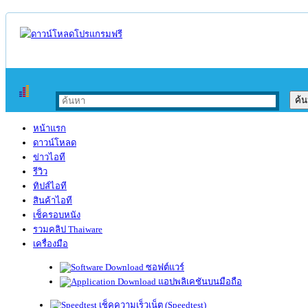
หน้าแรก
ดาวน์โหลด
ข่าวไอที
รีวิว
ทิปส์ไอที
สินค้าไอที
เช็ครอบหนัง
รวมคลิป Thaiware
เครื่องมือ
ซอฟต์แวร์
แอปพลิเคชันบนมือถือ
เช็คความเร็วเน็ต (Speedtest)