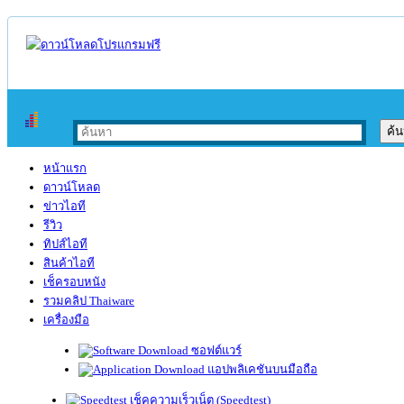
หน้าแรก
ดาวน์โหลด
ข่าวไอที
รีวิว
ทิปส์ไอที
สินค้าไอที
เช็ครอบหนัง
รวมคลิป Thaiware
เครื่องมือ
ซอฟต์แวร์
แอปพลิเคชันบนมือถือ
เช็คความเร็วเน็ต (Speedtest)