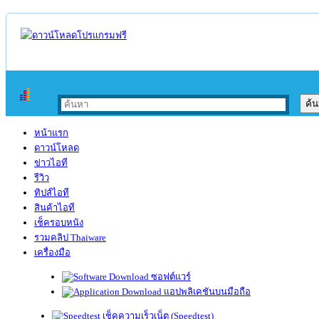
หน้าแรก
ดาวน์โหลด
ข่าวไอที
รีวิว
ทิปส์ไอที
สินค้าไอที
เช็ครอบหนัง
รวมคลิป Thaiware
เครื่องมือ
ซอฟต์แวร์
แอปพลิเคชันบนมือถือ
เช็คความเร็วเน็ต (Speedtest)