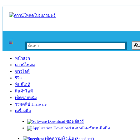
หน้าแรก
ดาวน์โหลด
ข่าวไอที
รีวิว
ทิปส์ไอที
สินค้าไอที
เช็ครอบหนัง
รวมคลิป Thaiware
เครื่องมือ
ซอฟต์แวร์
แอปพลิเคชันบนมือถือ
เช็คความเร็วเน็ต (Speedtest)