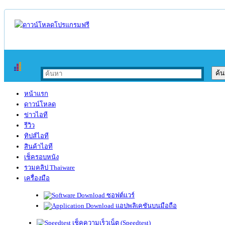
หน้าแรก
ดาวน์โหลด
ข่าวไอที
รีวิว
ทิปส์ไอที
สินค้าไอที
เช็ครอบหนัง
รวมคลิป Thaiware
เครื่องมือ
ซอฟต์แวร์
แอปพลิเคชันบนมือถือ
เช็คความเร็วเน็ต (Speedtest)