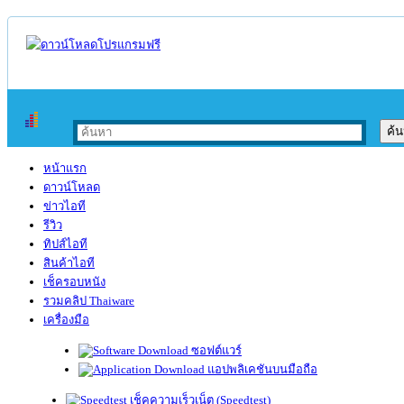
หน้าแรก
ดาวน์โหลด
ข่าวไอที
รีวิว
ทิปส์ไอที
สินค้าไอที
เช็ครอบหนัง
รวมคลิป Thaiware
เครื่องมือ
ซอฟต์แวร์
แอปพลิเคชันบนมือถือ
เช็คความเร็วเน็ต (Speedtest)