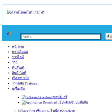
หน้าแรก
ดาวน์โหลด
ข่าวไอที
รีวิว
ทิปส์ไอที
สินค้าไอที
เช็ครอบหนัง
รวมคลิป Thaiware
เครื่องมือ
ซอฟต์แวร์
แอปพลิเคชันบนมือถือ
เช็คความเร็วเน็ต (Speedtest)