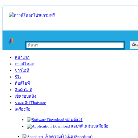
หน้าแรก
ดาวน์โหลด
ข่าวไอที
รีวิว
ทิปส์ไอที
สินค้าไอที
เช็ครอบหนัง
รวมคลิป Thaiware
เครื่องมือ
ซอฟต์แวร์
แอปพลิเคชันบนมือถือ
เช็คความเร็วเน็ต (Speedtest)