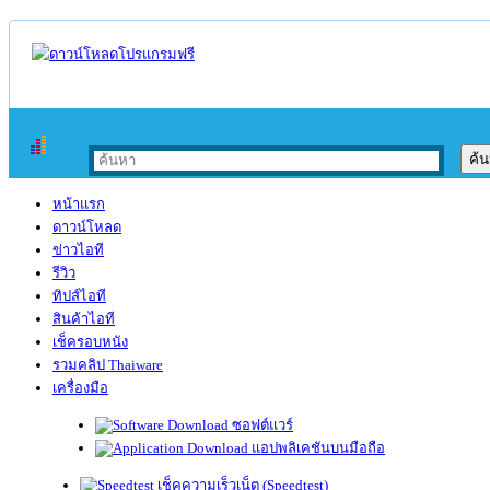
หน้าแรก
ดาวน์โหลด
ข่าวไอที
รีวิว
ทิปส์ไอที
สินค้าไอที
เช็ครอบหนัง
รวมคลิป Thaiware
เครื่องมือ
ซอฟต์แวร์
แอปพลิเคชันบนมือถือ
เช็คความเร็วเน็ต (Speedtest)