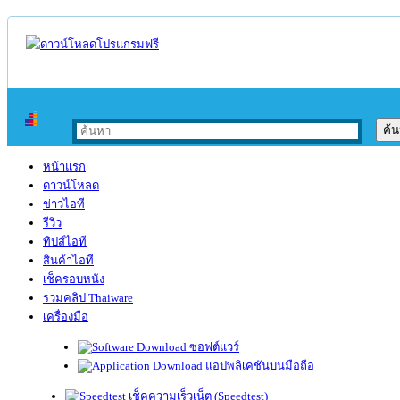
หน้าแรก
ดาวน์โหลด
ข่าวไอที
รีวิว
ทิปส์ไอที
สินค้าไอที
เช็ครอบหนัง
รวมคลิป Thaiware
เครื่องมือ
ซอฟต์แวร์
แอปพลิเคชันบนมือถือ
เช็คความเร็วเน็ต (Speedtest)