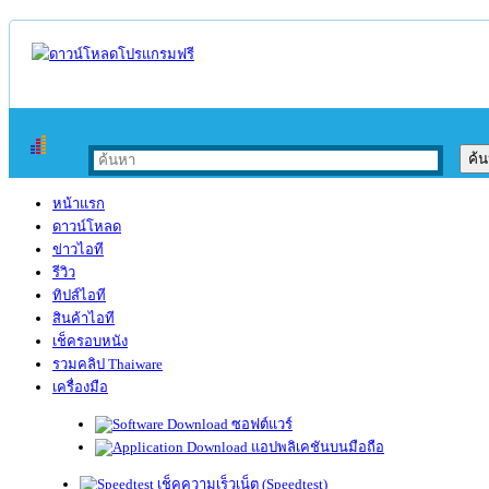
หน้าแรก
ดาวน์โหลด
ข่าวไอที
รีวิว
ทิปส์ไอที
สินค้าไอที
เช็ครอบหนัง
รวมคลิป Thaiware
เครื่องมือ
ซอฟต์แวร์
แอปพลิเคชันบนมือถือ
เช็คความเร็วเน็ต (Speedtest)