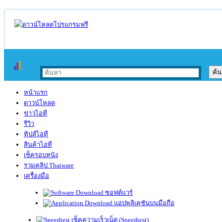
หน้าแรก
ดาวน์โหลด
ข่าวไอที
รีวิว
ทิปส์ไอที
สินค้าไอที
เช็ครอบหนัง
รวมคลิป Thaiware
เครื่องมือ
ซอฟต์แวร์
แอปพลิเคชันบนมือถือ
เช็คความเร็วเน็ต (Speedtest)