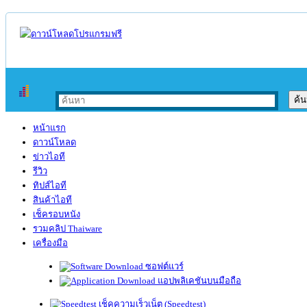
หน้าแรก
ดาวน์โหลด
ข่าวไอที
รีวิว
ทิปส์ไอที
สินค้าไอที
เช็ครอบหนัง
รวมคลิป Thaiware
เครื่องมือ
ซอฟต์แวร์
แอปพลิเคชันบนมือถือ
เช็คความเร็วเน็ต (Speedtest)