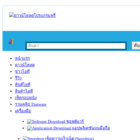
หน้าแรก
ดาวน์โหลด
ข่าวไอที
รีวิว
ทิปส์ไอที
สินค้าไอที
เช็ครอบหนัง
รวมคลิป Thaiware
เครื่องมือ
ซอฟต์แวร์
แอปพลิเคชันบนมือถือ
เช็คความเร็วเน็ต (Speedtest)