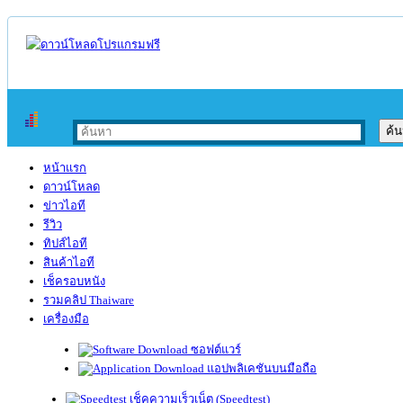
หน้าแรก
ดาวน์โหลด
ข่าวไอที
รีวิว
ทิปส์ไอที
สินค้าไอที
เช็ครอบหนัง
รวมคลิป Thaiware
เครื่องมือ
ซอฟต์แวร์
แอปพลิเคชันบนมือถือ
เช็คความเร็วเน็ต (Speedtest)