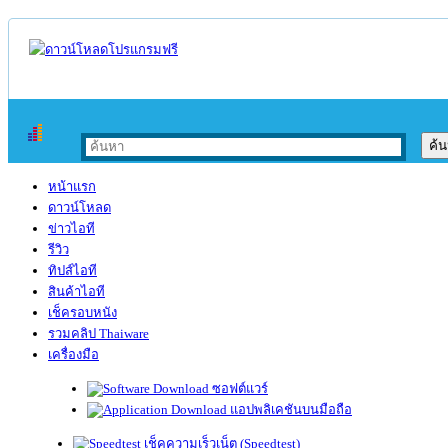
หน้าแรก
ดาวน์โหลด
ข่าวไอที
รีวิว
ทิปส์ไอที
สินค้าไอที
เช็ครอบหนัง
รวมคลิป Thaiware
เครื่องมือ
ซอฟต์แวร์
แอปพลิเคชันบนมือถือ
เช็คความเร็วเน็ต (Speedtest)