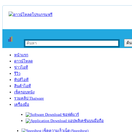
หน้าแรก
ดาวน์โหลด
ข่าวไอที
รีวิว
ทิปส์ไอที
สินค้าไอที
เช็ครอบหนัง
รวมคลิป Thaiware
เครื่องมือ
ซอฟต์แวร์
แอปพลิเคชันบนมือถือ
เช็คความเร็วเน็ต (Speedtest)