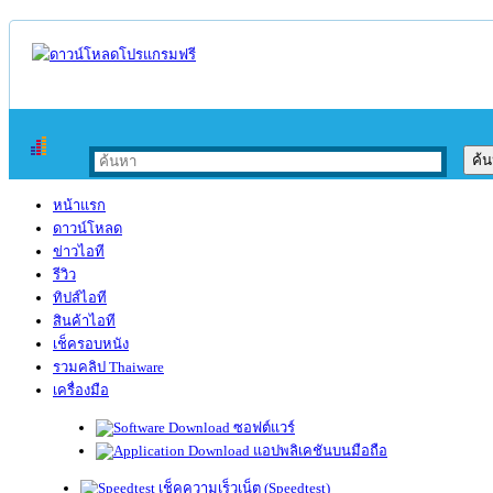
หน้าแรก
ดาวน์โหลด
ข่าวไอที
รีวิว
ทิปส์ไอที
สินค้าไอที
เช็ครอบหนัง
รวมคลิป Thaiware
เครื่องมือ
ซอฟต์แวร์
แอปพลิเคชันบนมือถือ
เช็คความเร็วเน็ต (Speedtest)