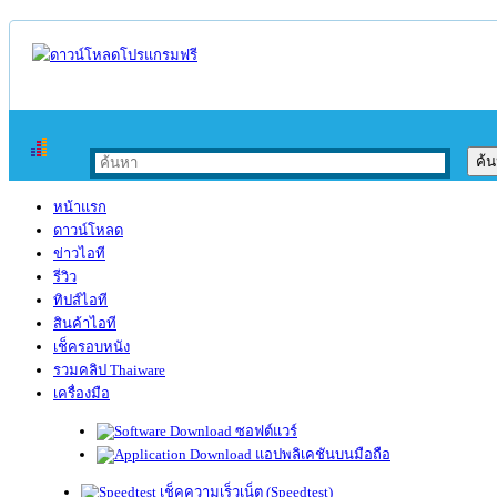
หน้าแรก
ดาวน์โหลด
ข่าวไอที
รีวิว
ทิปส์ไอที
สินค้าไอที
เช็ครอบหนัง
รวมคลิป Thaiware
เครื่องมือ
ซอฟต์แวร์
แอปพลิเคชันบนมือถือ
เช็คความเร็วเน็ต (Speedtest)