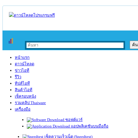
หน้าแรก
ดาวน์โหลด
ข่าวไอที
รีวิว
ทิปส์ไอที
สินค้าไอที
เช็ครอบหนัง
รวมคลิป Thaiware
เครื่องมือ
ซอฟต์แวร์
แอปพลิเคชันบนมือถือ
เช็คความเร็วเน็ต (Speedtest)