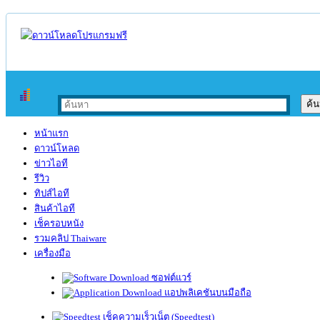
หน้าแรก
ดาวน์โหลด
ข่าวไอที
รีวิว
ทิปส์ไอที
สินค้าไอที
เช็ครอบหนัง
รวมคลิป Thaiware
เครื่องมือ
ซอฟต์แวร์
แอปพลิเคชันบนมือถือ
เช็คความเร็วเน็ต (Speedtest)