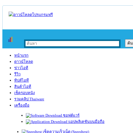
หน้าแรก
ดาวน์โหลด
ข่าวไอที
รีวิว
ทิปส์ไอที
สินค้าไอที
เช็ครอบหนัง
รวมคลิป Thaiware
เครื่องมือ
ซอฟต์แวร์
แอปพลิเคชันบนมือถือ
เช็คความเร็วเน็ต (Speedtest)