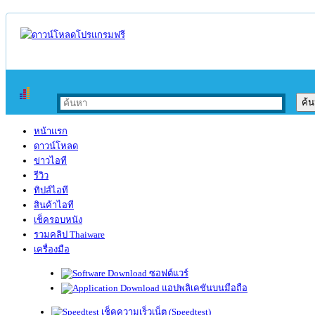
หน้าแรก
ดาวน์โหลด
ข่าวไอที
รีวิว
ทิปส์ไอที
สินค้าไอที
เช็ครอบหนัง
รวมคลิป Thaiware
เครื่องมือ
ซอฟต์แวร์
แอปพลิเคชันบนมือถือ
เช็คความเร็วเน็ต (Speedtest)