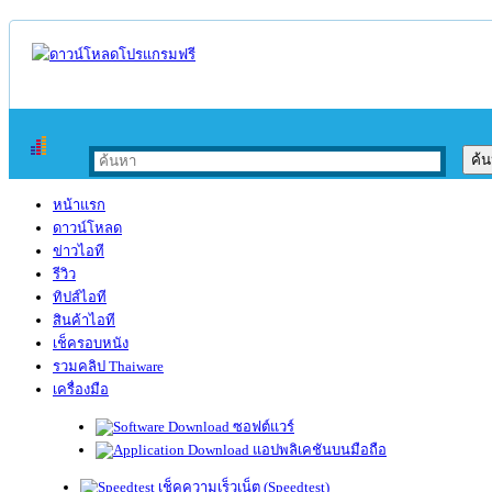
หน้าแรก
ดาวน์โหลด
ข่าวไอที
รีวิว
ทิปส์ไอที
สินค้าไอที
เช็ครอบหนัง
รวมคลิป Thaiware
เครื่องมือ
ซอฟต์แวร์
แอปพลิเคชันบนมือถือ
เช็คความเร็วเน็ต (Speedtest)