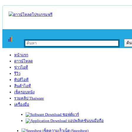
หน้าแรก
ดาวน์โหลด
ข่าวไอที
รีวิว
ทิปส์ไอที
สินค้าไอที
เช็ครอบหนัง
รวมคลิป Thaiware
เครื่องมือ
ซอฟต์แวร์
แอปพลิเคชันบนมือถือ
เช็คความเร็วเน็ต (Speedtest)