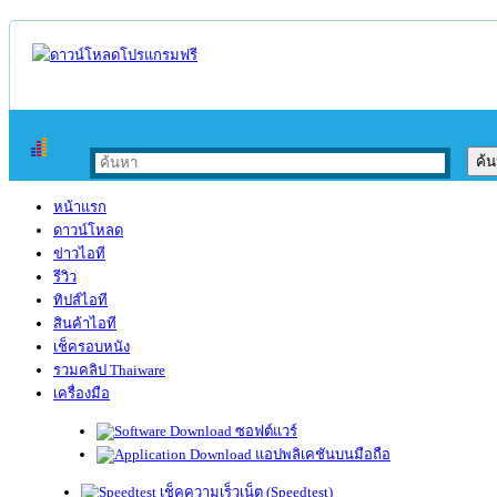
หน้าแรก
ดาวน์โหลด
ข่าวไอที
รีวิว
ทิปส์ไอที
สินค้าไอที
เช็ครอบหนัง
รวมคลิป Thaiware
เครื่องมือ
ซอฟต์แวร์
แอปพลิเคชันบนมือถือ
เช็คความเร็วเน็ต (Speedtest)