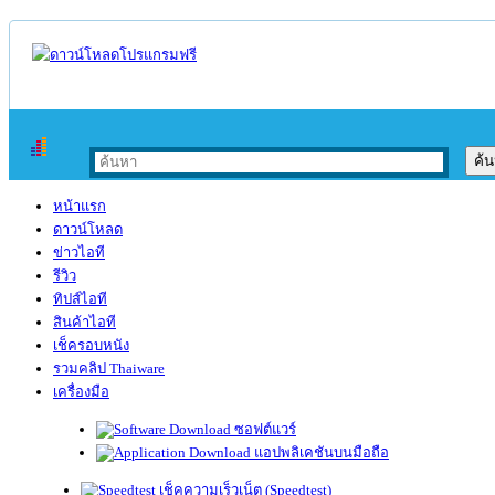
หน้าแรก
ดาวน์โหลด
ข่าวไอที
รีวิว
ทิปส์ไอที
สินค้าไอที
เช็ครอบหนัง
รวมคลิป Thaiware
เครื่องมือ
ซอฟต์แวร์
แอปพลิเคชันบนมือถือ
เช็คความเร็วเน็ต (Speedtest)